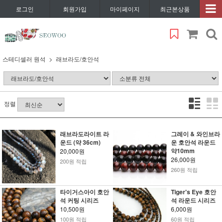
로그인
회원가입
마이페이지
최근본상품
스테디셀러 원석
래브라도/호안석
정렬
래브라도라이트 라
그레이 & 와인브라
운드 (약 36cm)
운 호안석 라운드
약10mm
20,000원
26,000원
200원 적립
260원 적립
타이거스아이 호안
Tiger's Eye 호안
석 커팅 시리즈
석 라운드 시리즈
10,500원
6,000원
100원 적립
60원 적립