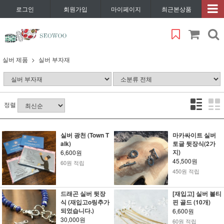
로그인
회원가입
마이페이지
최근본상품
실버 제품
실버 부자재
정렬
실버 광천 (Town T
마카싸이트 실버
alk)
토글 뒷장식(2가
지)
6,600원
45,500원
60원 적립
450원 적립
드래곤 실버 뒷장
[재입고] 실버 볼티
식 (재입고o링추가
핀 골드 (10개)
되었습니다.)
6,600원
30,000원
60원 적립