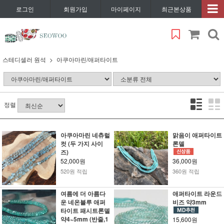
로그인
회원가입
마이페이지
최근본상품
스테디셀러 원석
아쿠아마린/애퍼타이트
정렬
아쿠아마린 네츄럴
맑음이 애퍼타이트
컷 (두 가지 사이
론델
즈)
52,000원
36,000원
520원 적립
360원 적립
여름에 더 아름다
애퍼타이트 라운드
운 네온블루 애퍼
비즈 약3mm
타이트 패시트론델
약4~5mm (반줄,1
15,600원